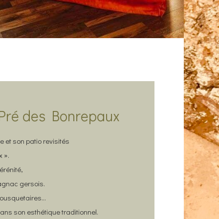
e Pré des Bonrepaux
 et son patio revisités
 ».
érénité,
agnac gersois.
Mousquetaires…
dans son esthétique traditionnel.