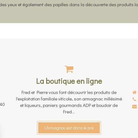
r des yeux et également des papilles dans la découverte des produits l
La boutique en ligne
Fred et Pierre vous font découvrir les produits de
l'exploitation familiale viticole, son armagnac millésimé
40
et liqueurs, paniers gourmands ADP et boudoir de
Fred...
L'Armagnac est dans le pré