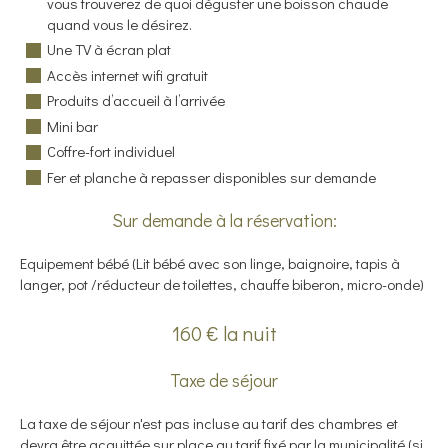
vous trouverez de quoi déguster une boisson chaude
quand vous le désirez.
Une TV à écran plat
Accès internet wifi gratuit
Produits d’accueil à l’arrivée
Mini bar
Coffre-fort individuel
Fer et planche à repasser disponibles sur demande
Sur demande à la réservation:
Equipement bébé (Lit bébé avec son linge, baignoire, tapis à
langer, pot /réducteur de toilettes, chauffe biberon, micro-onde)
160 € la nuit
Taxe de séjour
La taxe de séjour n'est pas incluse au tarif des chambres et
devra être acquittée sur place au tarif fixé par la municipalité (si