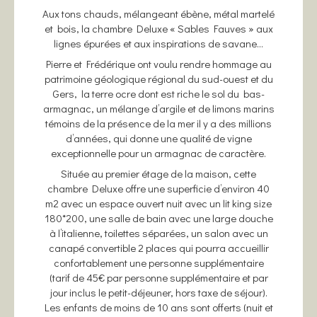
Aux tons chauds, mélangeant ébène, métal martelé
et bois, la chambre Deluxe « Sables Fauves » aux
lignes épurées et aux inspirations de savane…
Pierre et Frédérique ont voulu rendre hommage au
patrimoine géologique régional du sud-ouest et du
Gers, la terre ocre dont est riche le sol du bas-
armagnac, un mélange d’argile et de limons marins
témoins de la présence de la mer il y a des millions
d’années, qui donne une qualité de vigne
exceptionnelle pour un armagnac de caractère.
Située au premier étage de la maison, cette
chambre Deluxe offre une superficie d’environ 40
m2 avec un espace ouvert nuit avec un lit king size
180*200, une salle de bain avec une large douche
à l’italienne, toilettes séparées, un salon avec un
canapé convertible 2 places qui pourra accueillir
confortablement une personne supplémentaire
(tarif de 45€ par personne supplémentaire et par
jour inclus le petit-déjeuner, hors taxe de séjour).
Les enfants de moins de 10 ans sont offerts (nuit et