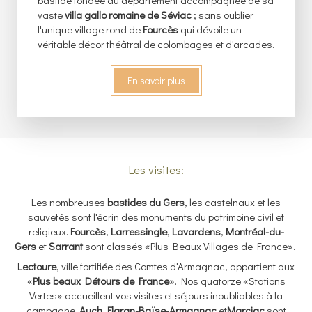
bastide fondée du département accompagnée de sa
vaste
villa gallo romaine de Séviac
; sans oublier
l'unique village rond de
Fourcès
qui dévoile un
véritable décor théâtral de colombages et d'arcades.
En savoir plus
Les visites:
Les nombreuses
bastides du Gers
, les castelnaux et les
sauvetés sont l'écrin des monuments du patrimoine civil et
religieux.
Fourcès
,
Larressingle
,
Lavardens
,
Montréal-du-
Gers
et
Sarrant
sont classés «Plus Beaux Villages de France».
Lectoure
, ville fortifiée des Comtes d'Armagnac, appartient aux
«
Plus beaux Détours de France
». Nos quatorze «Stations
Vertes» accueillent vos visites et séjours inoubliables à la
campagne.
Auch
,
Flaran-Baïse-Armagnac
et
Marciac
sont